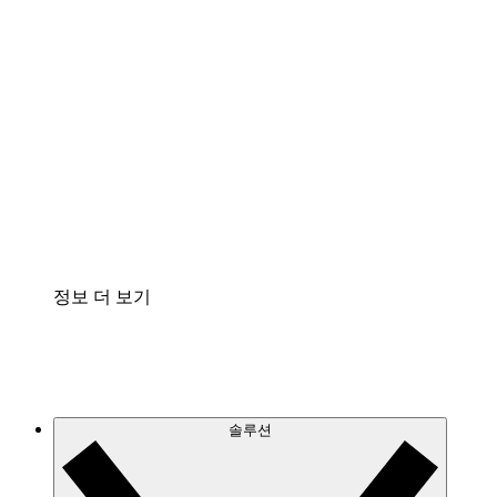
클라우드 인프라에 대한 이해도를 높이고 향후 변
화를 계획할 수 있습니다.
프로세스 액셀러레이터
프로세스 문서의 거버넌스를 표준화하고 개선할
수 있습니다.
Enterprise Shield
보안을 강화하고 세분화된 제어 계층을 추가할 수
있습니다.
정보 더 보기
솔루션