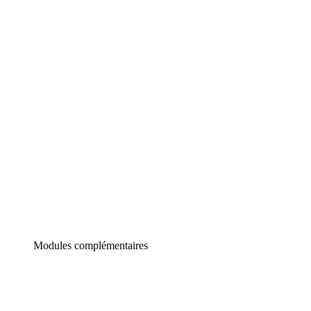
Lucidchart
Diagrammes intelligents
Lucidspark
Tableau blanc virtuel
airfocus
Gestion de produit et roadmapping
Modules complémentaires