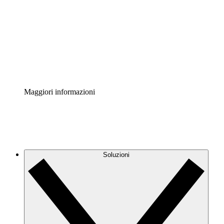
Acceleratore di processo
Standardizza e migliora la governance della
documentazione dei processi.
Enterprise Shield
Aggiungi un livello avanzato di sicurezza rafforzata e
controllo granulare.
Maggiori informazioni
Soluzioni