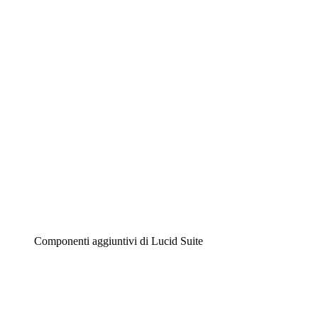
Lucidchart
Diagrammi intelligenti
Lucidspark
Lavagna virtuale
Airfocus
Gestione del prodotto e roadmap
Componenti aggiuntivi di Lucid Suite
Acceleratore cloud
Comprendi e pianifica meglio i futuri cambiamenti della
tua infrastruttura cloud.