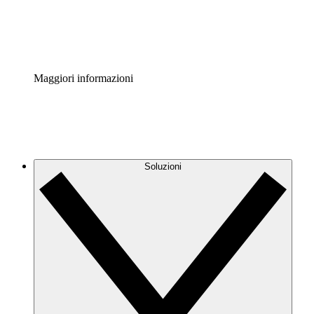
Standardizza e migliora la governance della documentazio
Enterprise Shield
Aggiungi un livello avanzato di sicurezza rafforzata e con
Maggiori informazioni
Soluzioni