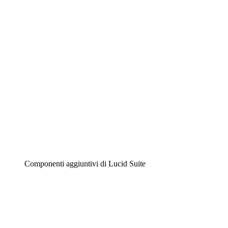
Diagrammi intelligenti
Lucidspark
Lavagna virtuale
Airfocus
Gestione del prodotto e roadmap
Componenti aggiuntivi di Lucid Suite
Acceleratore cloud
Comprendi e pianifica meglio i futuri cambiamenti della tu
Acceleratore di processo