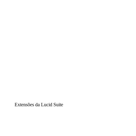
Lucidchart
Diagramação inteligente
Lucidspark
Lousa interativa virtual
airfocus
Gestão de produtos e roadmaps
Extensões da Lucid Suite
Extensão Nuvem
Entenda e planeje melhor as mudanças futuras em sua
infraestrutura de nuvem.