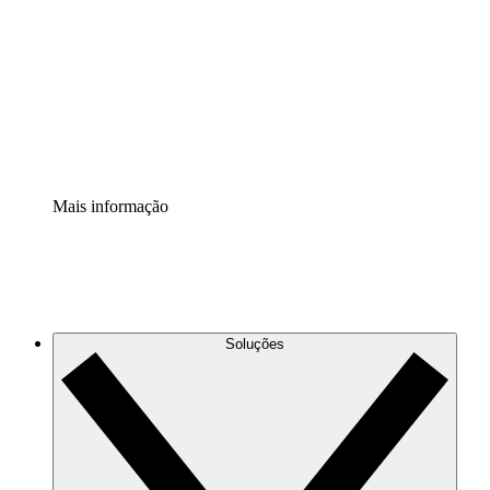
Extensão Processos
Padronize e melhore a governança da documentação de
processos.
Extensão de segurança
Adicione uma camada de segurança reforçada e
controle granular.
Mais informação
Soluções