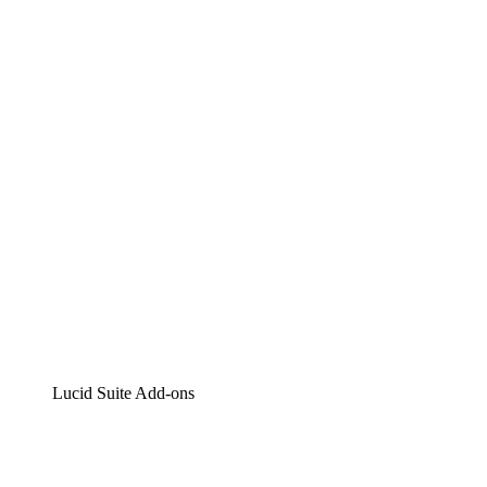
Lucidchart
Intelligente Diagrammerstellung
Lucidspark
Digitales Whiteboarding
airfocus
Produktmanagement und -roadmapping
Lucid Suite Add-ons
Cloud-Accelerator
Besseres Verständnis und Planung künftiger Cloud-
Infrastruktur-Änderungen.