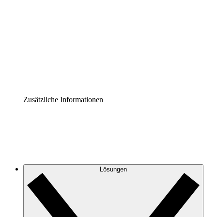
Prozess-Accelerator
Governance der Prozessdokumentation vereinheitlichen
und stärken.
Enterprise Shield
Zusätzliche Sicherheitslayer und granulare
Zugriffskontrolle.
Zusätzliche Informationen
Lösungen