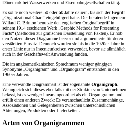
Dänemark bei Wasserwerken und Eisenbahngesellschaften tätig.
Es sollte noch weitere 50 oder 60 Jahre dauern, bis sich der Begriff
„Organizational Chart“ eingebürgert hatte. Der beratende Ingenieur
Willard C. Brinton benutzte den englischen Originalbegriff in
seinem 1914 erschienen Werk „Graphic Methods for Presenting
Facts“ (Methoden zur grafischen Darstellung von Fakten). Er hob
den Nutzen dieser Diagramme hervor und argumentierte für deren
verstärkten Einsatz. Dennoch wurden sie bis in die 1920er Jahre in
erster Linie nur in Ingenieurkreisen verwendet, bevor sie allmählich
auch in der Geschäftswelt Anwendung fanden.
Die im angloamerikanischen Sprachraum weniger gängigen
Synonyme „Organigram“ und „Organogram“ entstanden in den
1960er Jahren.
Eine verwandte Diagrammart ist der sogenannte
Organigraph
.
Wenngleich sich dieses ebenfalls mit der Struktur von Unternehmen
befasst, ist es weniger linear angeordnet als ein Organigramm und
erfüllt einen anderen Zweck: Es veranschaulicht Zusammenhänge,
Assoziationen und Gelegenheiten zwischen unterschiedlichen
Abteilungen, Produkten oder Lieferketten.
Arten von Organigrammen