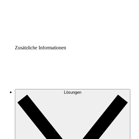
Prozess-Accelerator
Governance der Prozessdokumentation vereinheitlichen u
Enterprise Shield
Zusätzliche Sicherheitslayer und granulare Zugriffskontrol
Zusätzliche Informationen
Lösungen