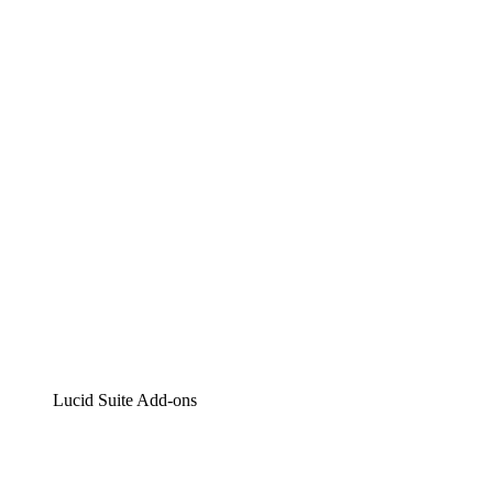
Lucidchart
Intelligente Diagrammerstellung
Lucidspark
Digitales Whiteboarding
airfocus
Produktmanagement und -roadmapping
Lucid Suite Add-ons
Cloud-Accelerator
Besseres Verständnis und Planung künftiger Cloud-Infra