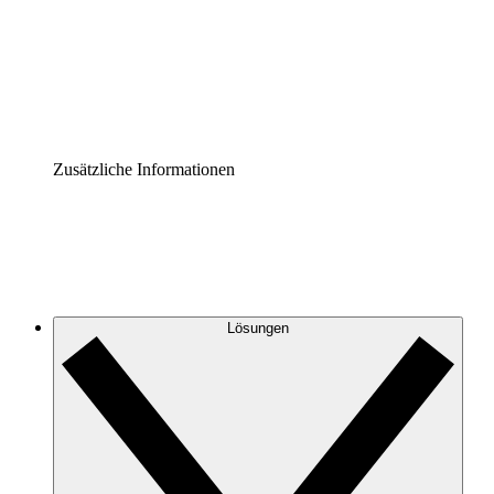
Prozess-Accelerator
Governance der Prozessdokumentation vereinheitlichen u
Enterprise Shield
Zusätzliche Sicherheitslayer und granulare Zugriffskontrol
Zusätzliche Informationen
Lösungen