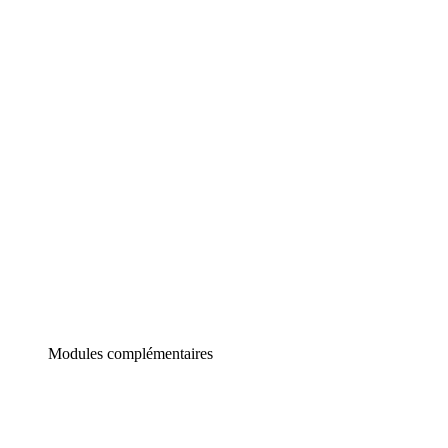
Lucidchart
Diagrammes intelligents
Lucidspark
Tableau blanc virtuel
airfocus
Gestion de produit et roadmapping
Modules complémentaires