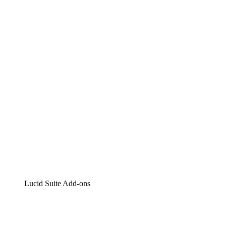
Lucidchart
Intelligente Diagrammerstellung
Lucidspark
Digitales Whiteboarding
airfocus
Produktmanagement und -roadmapping
Lucid Suite Add-ons
Cloud-Accelerator
Besseres Verständnis und Planung künftiger Cloud-Infra