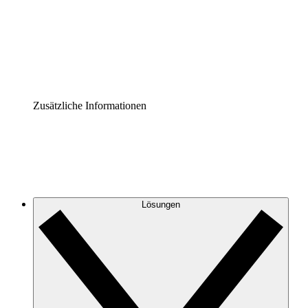
Prozess-Accelerator
Governance der Prozessdokumentation vereinheitlichen u
Enterprise Shield
Zusätzliche Sicherheitslayer und granulare Zugriffskontrol
Zusätzliche Informationen
Lösungen