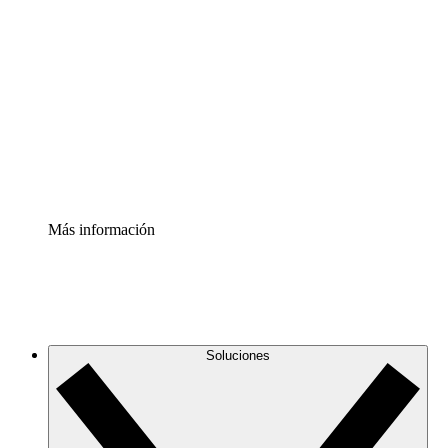
Comprende y planifica mejor los cambios futuros en tu
infraestructura de nube
Acelerador de Procesos
Estandariza y mejora el control de la documentación de
procesos
Enterprise Shield
Añade una capa de seguridad reforzada y control
detallado.
Más información
Soluciones