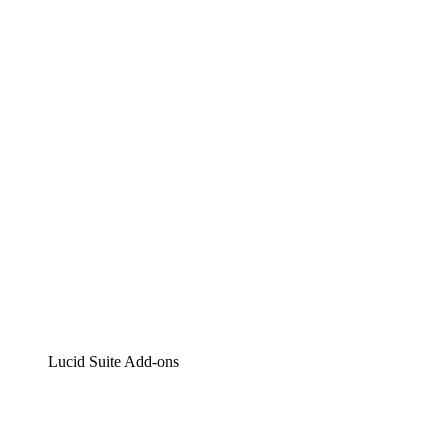
Lucidchart
Intelligente Diagrammerstellung
Lucidspark
Digitales Whiteboarding
airfocus
Produktmanagement und -roadmapping
Lucid Suite Add-ons
Cloud-Accelerator
Besseres Verständnis und Planung künftiger Cloud-
Infrastruktur-Änderungen.