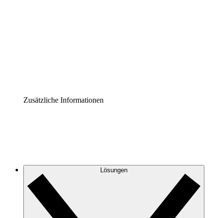
Prozess-Accelerator
Governance der Prozessdokumentation vereinheitlichen
und stärken.
Enterprise Shield
Zusätzliche Sicherheitslayer und granulare
Zugriffskontrolle.
Zusätzliche Informationen
Lösungen