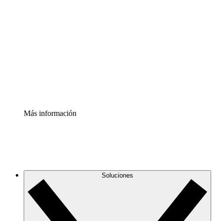
Comprende y planifica mejor los cambios futuros en tu
infraestructura de nube
Acelerador de Procesos
Estandariza y mejora el control de la documentación de
procesos
Enterprise Shield
Añade una capa de seguridad reforzada y control
detallado.
Más información
Soluciones