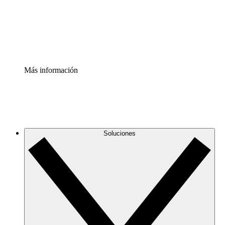
Acelerador de Procesos
Estandariza y mejora el control de la documentación de p
Enterprise Shield
Añade una capa de seguridad reforzada y control detallad
Más información
Soluciones