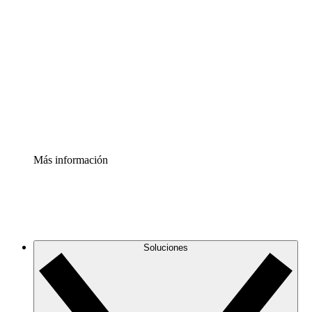
Comprende y planifica mejor los cambios futuros en tu
infraestructura de nube
Acelerador de Procesos
Estandariza y mejora el control de la documentación de
procesos
Enterprise Shield
Añade una capa de seguridad reforzada y control
detallado.
Más información
Soluciones