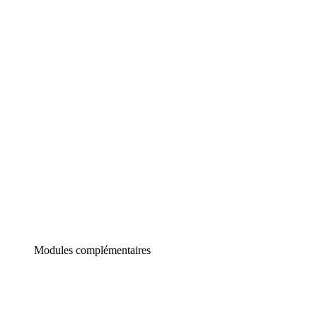
Lucidchart
Diagrammes intelligents
Lucidspark
Tableau blanc virtuel
airfocus
Gestion de produit et roadmapping
Modules complémentaires