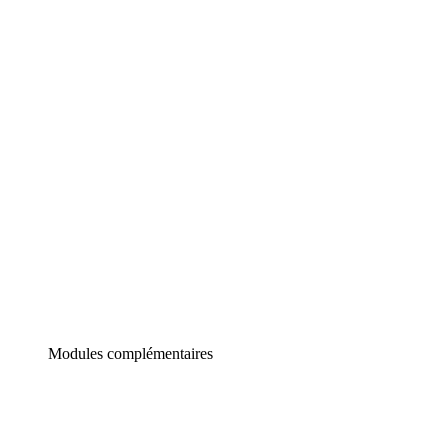
Lucidchart
Diagrammes intelligents
Lucidspark
Tableau blanc virtuel
airfocus
Gestion de produit et roadmapping
Modules complémentaires