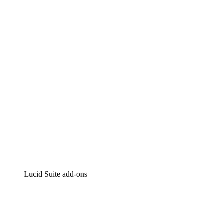
Lucidchart
Intelligente diagrammen
Lucidspark
Online whiteboard
airfocus
Product management en roadmapping
Lucid Suite add-ons
Cloud versneller
Begrijp en plan toekomstige veranderingen aan je cloud
infrastructuur beter