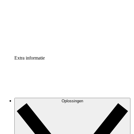
Processversneller
Standaardiseer en verbeter de beheer van
procesdocumentatie
Enterprise shield
Voeg een extra laag versterkte beveiliging en controle
toe
Extra informatie
Oplossingen