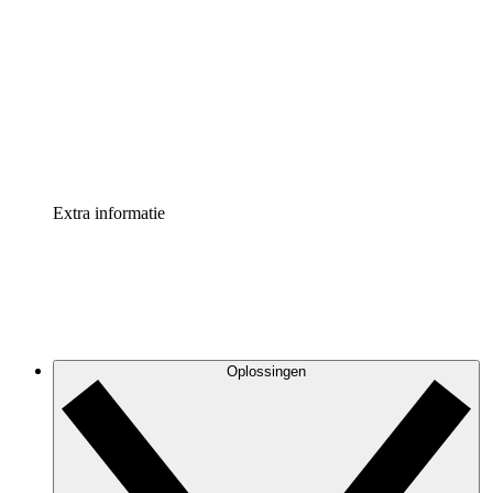
Processversneller
Standaardiseer en verbeter de beheer van
procesdocumentatie
Enterprise shield
Voeg een extra laag versterkte beveiliging en controle
toe
Extra informatie
Oplossingen