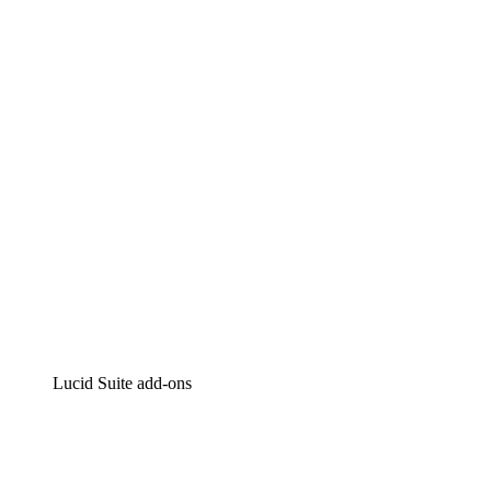
Lucidchart
Intelligente diagrammen
Lucidspark
Online whiteboard
airfocus
Product management en roadmapping
Lucid Suite add-ons
Cloud versneller
Begrijp en plan toekomstige veranderingen aan je cloud
infrastructuur beter