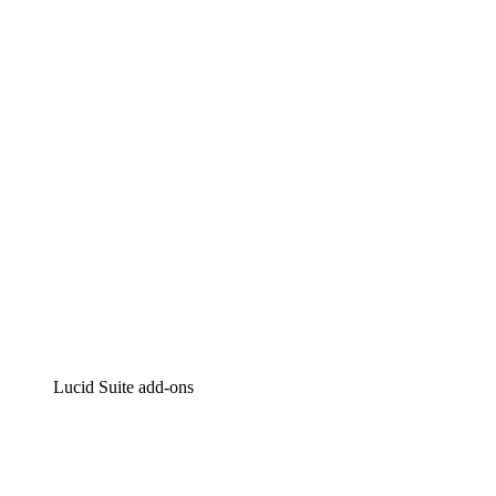
Lucidchart
Intelligente diagrammen
Lucidspark
Online whiteboard
airfocus
Product management en roadmapping
Lucid Suite add-ons
Cloud versneller
Begrijp en plan toekomstige veranderingen aan je cloud
infrastructuur beter