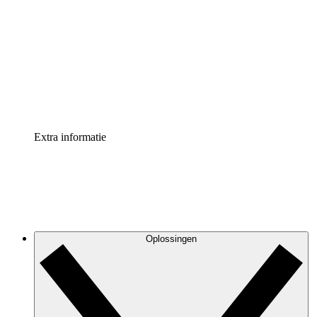
Processversneller
Standaardiseer en verbeter de beheer van
procesdocumentatie
Enterprise shield
Voeg een extra laag versterkte beveiliging en controle
toe
Extra informatie
Oplossingen