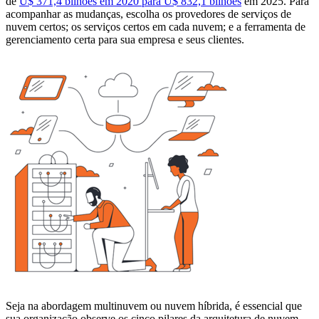
de
U$ 371,4 bilhões em 2020 para U$ 832,1 bilhões
em 2025. Para
acompanhar as mudanças, escolha os provedores de serviços de
nuvem certos; os serviços certos em cada nuvem; e a ferramenta de
gerenciamento certa para sua empresa e seus clientes.
Seja na abordagem multinuvem ou nuvem híbrida, é essencial que
sua organização observe os cinco pilares da arquitetura de nuvem.