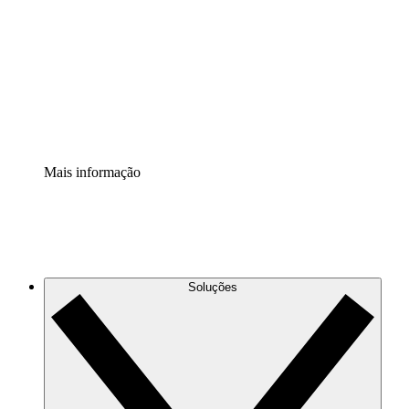
Extensão Processos
Padronize e melhore a governança da documentação de
processos.
Extensão de segurança
Adicione uma camada de segurança reforçada e
controle granular.
Mais informação
Soluções