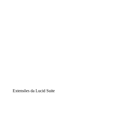
Lucidchart
Diagramação inteligente
Lucidspark
Lousa interativa virtual
airfocus
Gestão de produtos e roadmaps
Extensões da Lucid Suite
Extensão Nuvem
Entenda e planeje melhor as mudanças futuras em sua
infraestrutura de nuvem.