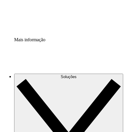
Padronize e melhore a governança da documentação de p
Extensão de segurança
Adicione uma camada de segurança reforçada e controle g
Mais informação
Soluções