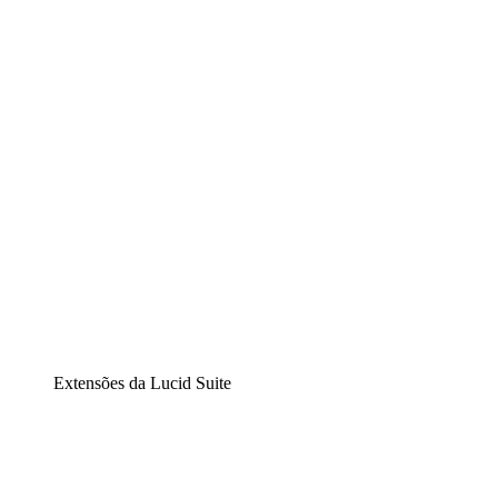
Lucidchart
Diagramação inteligente
Lucidspark
Lousa interativa virtual
airfocus
Gestão de produtos e roadmaps
Extensões da Lucid Suite
Extensão Nuvem
Entenda e planeje melhor as mudanças futuras em sua inf
Extensão Processos