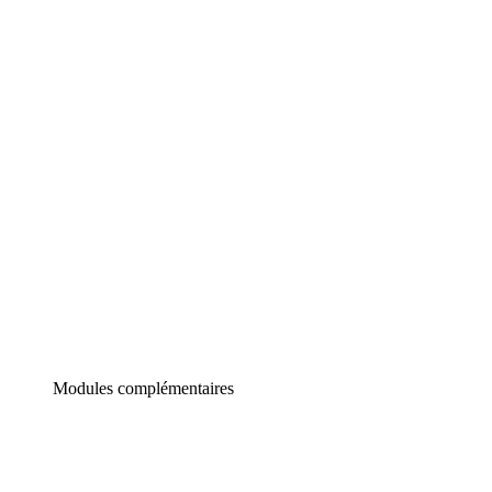
Lucidchart
Diagrammes intelligents
Lucidspark
Tableau blanc virtuel
airfocus
Gestion de produit et roadmapping
Modules complémentaires