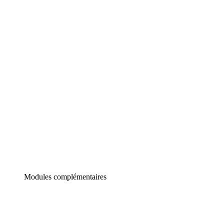
Lucidchart
Diagrammes intelligents
Lucidspark
Tableau blanc virtuel
airfocus
Gestion de produit et roadmapping
Modules complémentaires