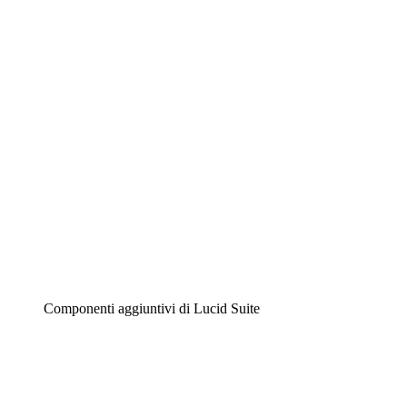
Lucidchart
Diagrammi intelligenti
Lucidspark
Lavagna virtuale
Airfocus
Gestione del prodotto e roadmap
Componenti aggiuntivi di Lucid Suite
Acceleratore cloud
Comprendi e pianifica meglio i futuri cambiamenti della tu
Acceleratore di processo