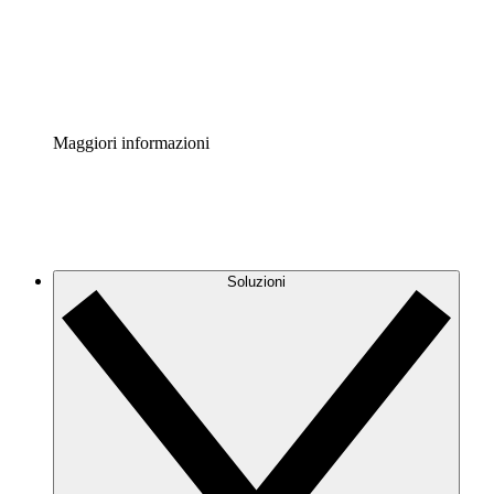
Standardizza e migliora la governance della documentazio
Enterprise Shield
Aggiungi un livello avanzato di sicurezza rafforzata e con
Maggiori informazioni
Soluzioni