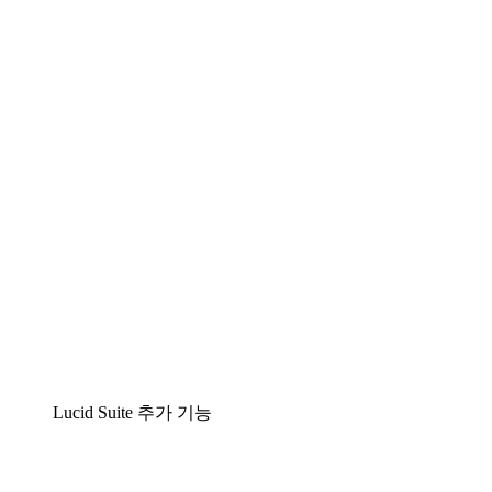
팀이 복잡성을 명확성으로 바꿀 수 있는 지능형 다
이어그램 작성 솔루션
Lucidspark
팀이 최고의 아이디어를 제시하고 실행할 수 있는
가상 화이트보드
airfocus
제품 관리 및 로드매핑
Lucid Suite 추가 기능
클라우드 액셀러레이터