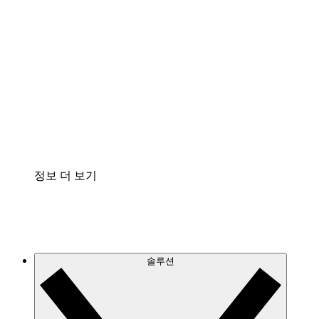
클라우드 인프라에 대한 이해도를 높이고 향후 변
화를 계획할 수 있습니다.
프로세스 액셀러레이터
프로세스 문서의 거버넌스를 표준화하고 개선할
수 있습니다.
Enterprise Shield
보안을 강화하고 세분화된 제어 계층을 추가할 수
있습니다.
정보 더 보기
솔루션