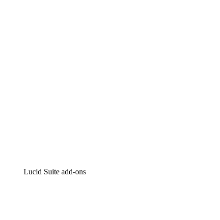
Lucidchart
Intelligente diagrammen
Lucidspark
Online whiteboard
airfocus
Product management en roadmapping
Lucid Suite add-ons
Cloud versneller
Begrijp en plan toekomstige veranderingen aan je cloud
infrastructuur beter