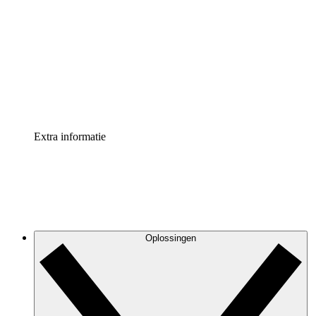
Processversneller
Standaardiseer en verbeter de beheer van
procesdocumentatie
Enterprise shield
Voeg een extra laag versterkte beveiliging en controle
toe
Extra informatie
Oplossingen