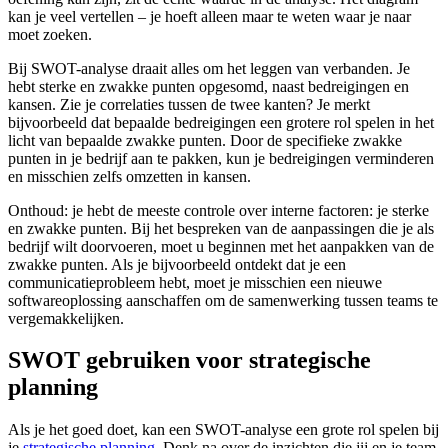
kan je veel vertellen – je hoeft alleen maar te weten waar je naar
moet zoeken.
Bij SWOT-analyse draait alles om het leggen van verbanden. Je
hebt sterke en zwakke punten opgesomd, naast bedreigingen en
kansen. Zie je correlaties tussen de twee kanten? Je merkt
bijvoorbeeld dat bepaalde bedreigingen een grotere rol spelen in het
licht van bepaalde zwakke punten. Door de specifieke zwakke
punten in je bedrijf aan te pakken, kun je bedreigingen verminderen
en misschien zelfs omzetten in kansen.
Onthoud: je hebt de meeste controle over interne factoren: je sterke
en zwakke punten. Bij het bespreken van de aanpassingen die je als
bedrijf wilt doorvoeren, moet u beginnen met het aanpakken van de
zwakke punten. Als je bijvoorbeeld ontdekt dat je een
communicatieprobleem hebt, moet je misschien een nieuwe
softwareoplossing aanschaffen om de samenwerking tussen teams te
vergemakkelijken.
SWOT gebruiken voor strategische
planning
Als je het goed doet, kan een SWOT-analyse een grote rol spelen bij
je
strategische planning
. Denk na over de inzichten die jij en je team