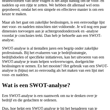
beantwoorden van deze vragen is het altijd handig om de voor- en
nadelen op een rijtje te zetten. We hebben dit allemaal wel eens
geprobeerd, omdat het een simpele en effectieve manier is om een
keuze te maken.
Maar als het gaat om zakelijke beslissingen, is een eenvoudige lijst
met voor- en nadelen misschien niet voldoende. Je wil nog een paar
dimensies toevoegen aan je achtergrondonderzoek en -analyse
voordat je conclusies trekt. Dan heb je behoefte aan een SWOT-
analyse.
SWOT-analyse is al tientallen jaren een begrip onder zakelijke
professionals. Bij het evalueren van je bedrijfsstrategie,
bedrijfsdoelen of specifieke initiatieven, kan het uitvoeren van een
SWOT-analyse je team helpen weloverwogen, doelgerichte
beslissingen te nemen. En het mooiste? Het gebruik van een SWOT-
analyse is (bijna) net zo eenvoudig als het maken van een lijst met
voor- en nadelen.
Wat is een SWOT-analyse?
Een SWOT-analyse is een raamwerk om na te denken over je
bedrijf en die gedachten te ordenen.
Dus, hoe helpt een SWOT-analyse je bij het benaderen van je