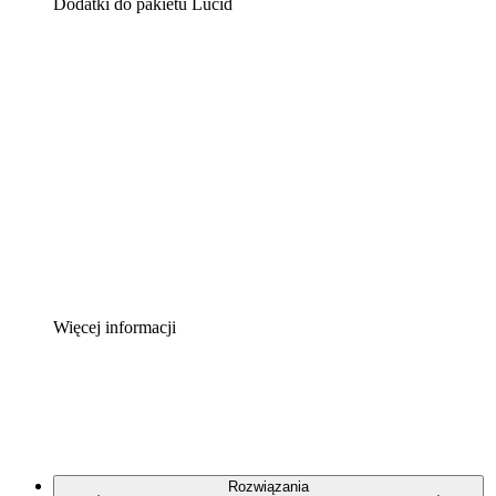
Dodatki do pakietu Lucid
Akcelerator chmury
Lepiej zrozum i zaplanuj przyszłe zmiany w
infrastrukturze chmurowej.
Akcelerator Procesu
Standaryzuj i usprawnij ład organizacyjny w zakresie
dokumentacji procesów.
Enterprise Shield
Zapewnij dodatkową warstwę wzmocnionych
zabezpieczeń i szczegółową kontrolę.
Więcej informacji
Rozwiązania