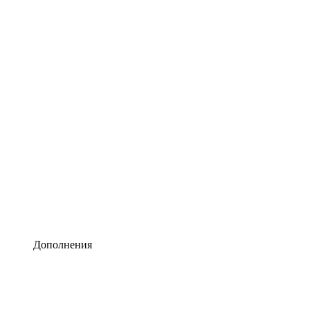
Lucidchart
Умная схематизация
Lucidspark
Виртуальная доска для лучших идей
airfocus
Управление продуктами и дорожные карты
Дополнения