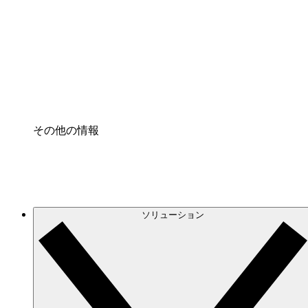
クラウドインフラに対する将来の変更をより良く
プロセスアクセル
プロセス文書化のガバナンスを標準化し、改善す
Enterprise Shield
強化されたセキュリティと詳細な制御を追加する
その他の情報
ソリューション