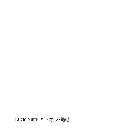
Lucidchart
複雑な内容をチームで分かりやすく理解できるイ
Lucidspark
チームが最高のアイデアを出し合い、行動につな
airfocus
プロダクト管理・ロードマップツール
Lucid Suite アドオン機能
クラウドアクセル