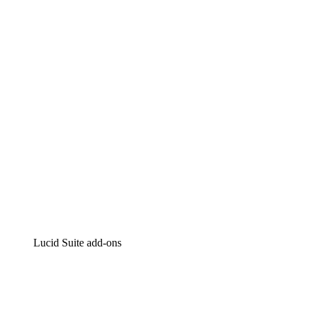
Lucidchart
Intelligente diagrammen
Lucidspark
Online whiteboard
airfocus
Product management en roadmapping
Lucid Suite add-ons
Cloud versneller
Begrijp en plan toekomstige veranderingen aan je cloud
infrastructuur beter