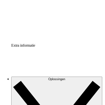
Processversneller
Standaardiseer en verbeter de beheer van
procesdocumentatie
Enterprise shield
Voeg een extra laag versterkte beveiliging en controle
toe
Extra informatie
Oplossingen