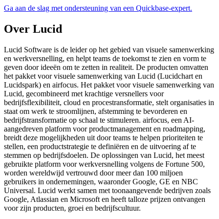
Ga aan de slag met ondersteuning van een Quickbase-expert.
Over Lucid
Lucid Software is de leider op het gebied van visuele samenwerking
en werkversnelling, en helpt teams de toekomst te zien en vorm te
geven door ideeën om te zetten in realiteit. De producten omvatten
het pakket voor visuele samenwerking van Lucid (Lucidchart en
Lucidspark) en airfocus. Het pakket voor visuele samenwerking van
Lucid, gecombineerd met krachtige versnellers voor
bedrijfsflexibiliteit, cloud en procestransformatie, stelt organisaties in
staat om werk te stroomlijnen, afstemming te bevorderen en
bedrijfstransformatie op schaal te stimuleren. airfocus, een AI-
aangedreven platform voor productmanagement en roadmapping,
breidt deze mogelijkheden uit door teams te helpen prioriteiten te
stellen, een productstrategie te definiëren en de uitvoering af te
stemmen op bedrijfsdoelen. De oplossingen van Lucid, het meest
gebruikte platform voor werkversnelling volgens de Fortune 500,
worden wereldwijd vertrouwd door meer dan 100 miljoen
gebruikers in ondernemingen, waaronder Google, GE en NBC
Universal. Lucid werkt samen met toonaangevende bedrijven zoals
Google, Atlassian en Microsoft en heeft talloze prijzen ontvangen
voor zijn producten, groei en bedrijfscultuur.