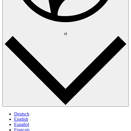
nl
Deutsch
English
Español
Français