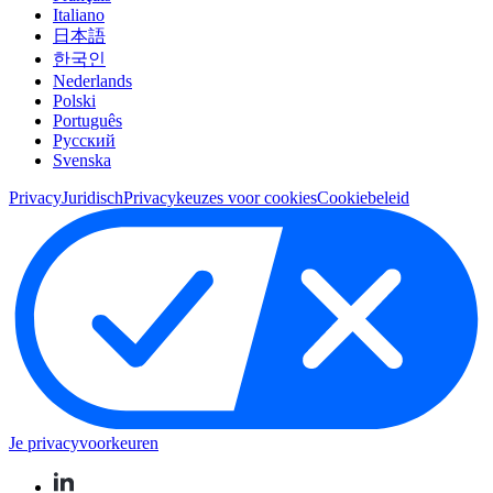
Italiano
日本語
한국인
Nederlands
Polski
Português
Pусский
Svenska
Privacy
Juridisch
Privacykeuzes voor cookies
Cookiebeleid
Je privacyvoorkeuren