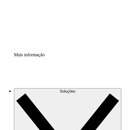
Extensão Processos
Padronize e melhore a governança da documentação de
processos.
Extensão de segurança
Adicione uma camada de segurança reforçada e
controle granular.
Mais informação
Soluções