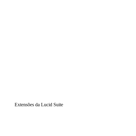
Lucidchart
Diagramação inteligente
Lucidspark
Lousa interativa virtual
airfocus
Gestão de produtos e roadmaps
Extensões da Lucid Suite
Extensão Nuvem
Entenda e planeje melhor as mudanças futuras em sua
infraestrutura de nuvem.