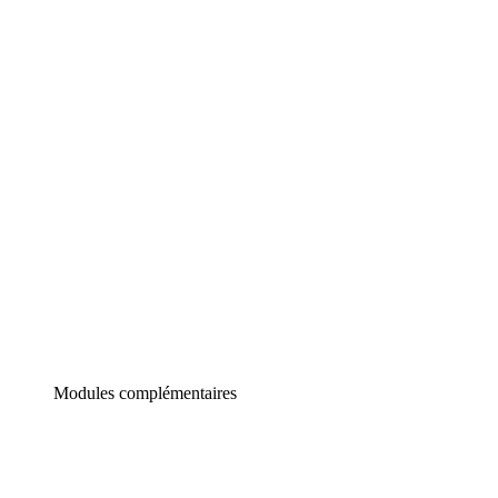
Lucidchart
Diagrammes intelligents
Lucidspark
Tableau blanc virtuel
airfocus
Gestion de produit et roadmapping
Modules complémentaires