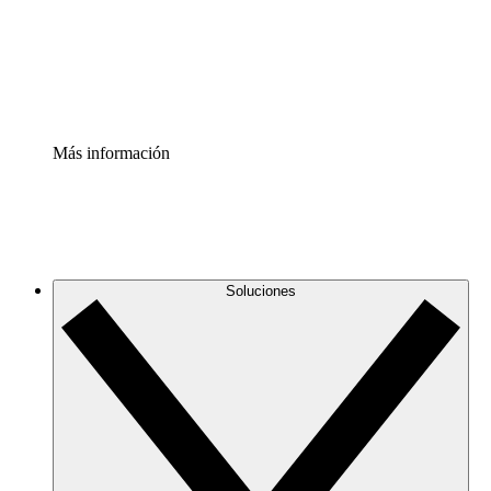
Acelerador de Procesos
Estandariza y mejora el control de la documentación de p
Enterprise Shield
Añade una capa de seguridad reforzada y control detallad
Más información
Soluciones