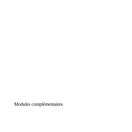
Lucidchart
Diagrammes intelligents
Lucidspark
Tableau blanc virtuel
airfocus
Gestion de produit et roadmapping
Modules complémentaires