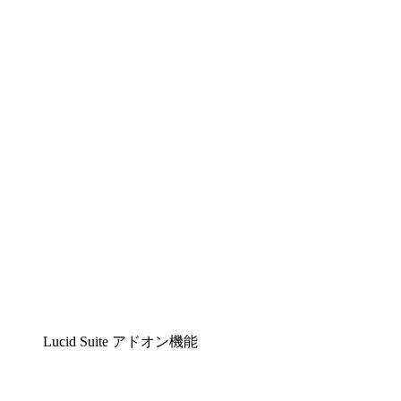
Lucidchart
複雑な内容をチームで分かりやすく理解できるイ
Lucidspark
チームが最高のアイデアを出し合い、行動につな
airfocus
プロダクト管理・ロードマップツール
Lucid Suite アドオン機能
クラウドアクセル