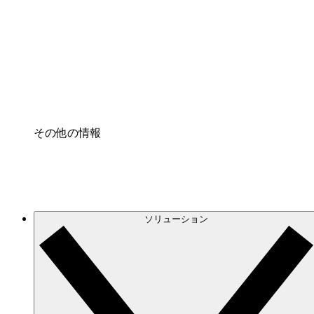
クラウドインフラに対する将来の変更をより良く
プロセスアクセル
プロセス文書化のガバナンスを標準化し、改善す
Enterprise Shield
強化されたセキュリティと詳細な制御を追加する
その他の情報
ソリューション