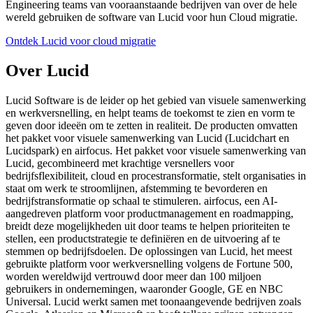
Engineering teams van vooraanstaande bedrijven van over de hele
wereld gebruiken de software van Lucid voor hun Cloud migratie.
Ontdek Lucid voor cloud migratie
Over Lucid
Lucid Software is de leider op het gebied van visuele samenwerking
en werkversnelling, en helpt teams de toekomst te zien en vorm te
geven door ideeën om te zetten in realiteit. De producten omvatten
het pakket voor visuele samenwerking van Lucid (Lucidchart en
Lucidspark) en airfocus. Het pakket voor visuele samenwerking van
Lucid, gecombineerd met krachtige versnellers voor
bedrijfsflexibiliteit, cloud en procestransformatie, stelt organisaties in
staat om werk te stroomlijnen, afstemming te bevorderen en
bedrijfstransformatie op schaal te stimuleren. airfocus, een AI-
aangedreven platform voor productmanagement en roadmapping,
breidt deze mogelijkheden uit door teams te helpen prioriteiten te
stellen, een productstrategie te definiëren en de uitvoering af te
stemmen op bedrijfsdoelen. De oplossingen van Lucid, het meest
gebruikte platform voor werkversnelling volgens de Fortune 500,
worden wereldwijd vertrouwd door meer dan 100 miljoen
gebruikers in ondernemingen, waaronder Google, GE en NBC
Universal. Lucid werkt samen met toonaangevende bedrijven zoals