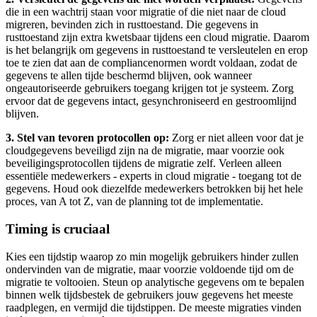
die in een wachtrij staan voor migratie of die niet naar de cloud
migreren, bevinden zich in rusttoestand. Die gegevens in
rusttoestand zijn extra kwetsbaar tijdens een cloud migratie. Daarom
is het belangrijk om gegevens in rusttoestand te versleutelen en erop
toe te zien dat aan de compliancenormen wordt voldaan, zodat de
gegevens te allen tijde beschermd blijven, ook wanneer
ongeautoriseerde gebruikers toegang krijgen tot je systeem. Zorg
ervoor dat de gegevens intact, gesynchroniseerd en gestroomlijnd
blijven.
3. Stel van tevoren protocollen op:
Zorg er niet alleen voor dat je
cloudgegevens beveiligd zijn na de migratie, maar voorzie ook
beveiligingsprotocollen tijdens de migratie zelf. Verleen alleen
essentiële medewerkers - experts in cloud migratie - toegang tot de
gegevens. Houd ook diezelfde medewerkers betrokken bij het hele
proces, van A tot Z, van de planning tot de implementatie.
Timing is cruciaal
Kies een tijdstip waarop zo min mogelijk gebruikers hinder zullen
ondervinden van de migratie, maar voorzie voldoende tijd om de
migratie te voltooien. Steun op analytische gegevens om te bepalen
binnen welk tijdsbestek de gebruikers jouw gegevens het meeste
raadplegen, en vermijd die tijdstippen. De meeste migraties vinden