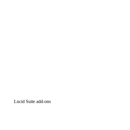
Lucidchart
Intelligente diagrammen
Lucidspark
Online whiteboard
airfocus
Product management en roadmapping
Lucid Suite add-ons
Cloud versneller
Begrijp en plan toekomstige veranderingen aan je cloud
infrastructuur beter