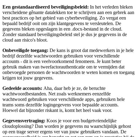
Een gestandaardiseerd beveiligingsbeleid:
In het verleden bleken
verscheidene gênante datalekken toe te schrijven aan een gebrek aan
best practices op het gebied van cyberbeveiliging. Zo vergat een
bepaald bedrijf ooit om zijn klantgegevens te versleutelen. De
gegevens bleken opgeslagen in een .docx-bestand in de cloud.
Zonder standaard beveiligingsbeleid stel je dus je gegevens in de
cloud aan risico's bloot.
Onbeveiligde toegang:
De kans is groot dat medewerkers in je hele
bedrijf dezelfde wachtwoorden gebruiken voor verschillende
accounts - dit is een veelvoorkomend fenomeen. Je kunt beter
gebruik maken van tweefactorauthenticatie om te vermijden dat
onbevoegde personen de wachtwoorden te weten komen en toegang
krijgen tot jouw gegevens.
Gedeelde accounts:
Aha, daar heb je ze, de beruchte
wachtwoordbestanden. Net zoals werknemers eenzelfde
wachtwoord gebruiken voor verschillende apps, gebruiken hele
teams soms dezelfde logingegevens voor bepaalde accounts.
Hoewel dat bijzonder riskant is, komt het heel vaak voor.
Gegevensvertraging:
Koos je voor een budgetvriendelijke
cloudoplossing? Dan worden je gegevens nu waarschijnlijk gehost
op een trage server ergens ver van jouw gebruikers vandaan. De