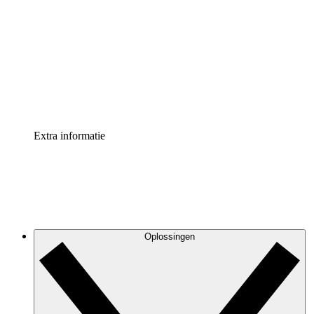
Processversneller
Standaardiseer en verbeter de beheer van
procesdocumentatie
Enterprise shield
Voeg een extra laag versterkte beveiliging en controle
toe
Extra informatie
Oplossingen