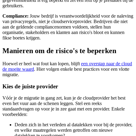
gegevenssnelheid is erg beperkt en zet een rem op je prestaties bij de
gebruikers.
Compliance:
Jouw bedrijf is verantwoordelijkheid voor de naleving
van privacyregels, niet je cloudserviceprovider. Bedrijven die niet
aan de geldende compliancenormen voldoen, stellen hun
organisatie, stakeholders en klanten aan risico's bloot en kunnen
fikse boetes krijgen.
Manieren om de risico's te beperken
Hoewel er heel wat fout kan lopen, blijft
een overstap naar de cloud
de moeite waard
. Hier volgen enkele best practices voor een vlotte
migratie.
Kies de juiste provider
Vóór je de migratie in gang zet, kun je de cloudprovider het best
even het vuur aan de schenen leggen. Stel een reeks
standaardvragen op voor je in zee gaat met een provider. Enkele
voorbeelden:
Deden zich in het verleden al datalekken voor bij de provider,
en welke maatregelen werden getroffen om nieuwe
datalekken te voorkomen?