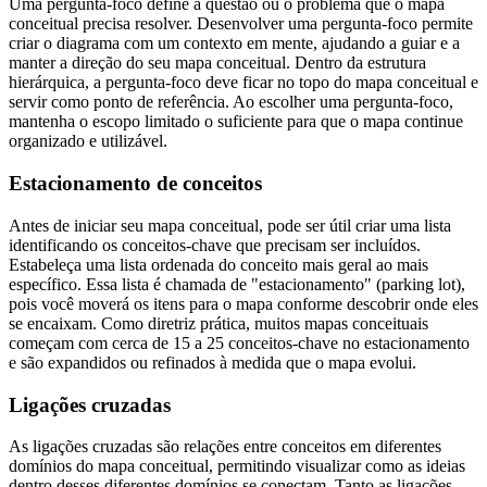
Uma pergunta-foco define a questão ou o problema que o mapa
conceitual precisa resolver. Desenvolver uma pergunta-foco permite
criar o diagrama com um contexto em mente, ajudando a guiar e a
manter a direção do seu mapa conceitual. Dentro da estrutura
hierárquica, a pergunta-foco deve ficar no topo do mapa conceitual e
servir como ponto de referência. Ao escolher uma pergunta-foco,
mantenha o escopo limitado o suficiente para que o mapa continue
organizado e utilizável.
Estacionamento de conceitos
Antes de iniciar seu mapa conceitual, pode ser útil criar uma lista
identificando os conceitos-chave que precisam ser incluídos.
Estabeleça uma lista ordenada do conceito mais geral ao mais
específico. Essa lista é chamada de "estacionamento" (parking lot),
pois você moverá os itens para o mapa conforme descobrir onde eles
se encaixam. Como diretriz prática, muitos mapas conceituais
começam com cerca de 15 a 25 conceitos-chave no estacionamento
e são expandidos ou refinados à medida que o mapa evolui.
Ligações cruzadas
As ligações cruzadas são relações entre conceitos em diferentes
domínios do mapa conceitual, permitindo visualizar como as ideias
dentro desses diferentes domínios se conectam. Tanto as ligações