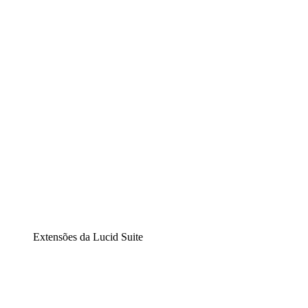
Lucidchart
Diagramação inteligente
Lucidspark
Lousa interativa virtual
airfocus
Gestão de produtos e roadmaps
Extensões da Lucid Suite
Extensão Nuvem
Entenda e planeje melhor as mudanças futuras em sua
infraestrutura de nuvem.