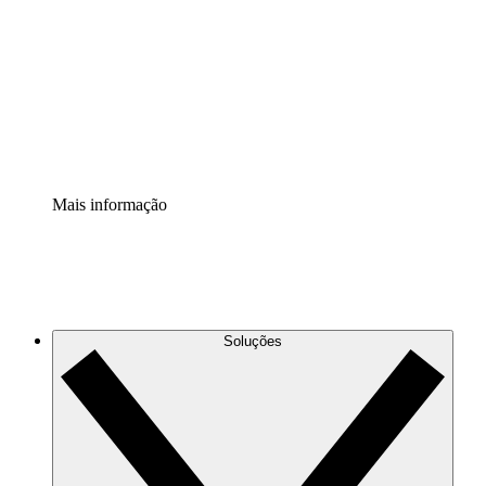
Extensão Processos
Padronize e melhore a governança da documentação de
processos.
Extensão de segurança
Adicione uma camada de segurança reforçada e
controle granular.
Mais informação
Soluções