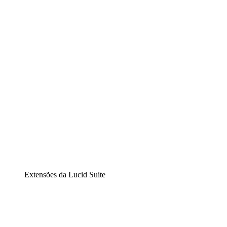
Lucidchart
Diagramação inteligente
Lucidspark
Lousa interativa virtual
airfocus
Gestão de produtos e roadmaps
Extensões da Lucid Suite
Extensão Nuvem
Entenda e planeje melhor as mudanças futuras em sua
infraestrutura de nuvem.