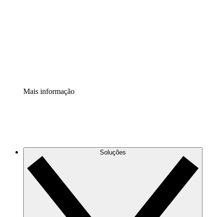
Extensão Processos
Padronize e melhore a governança da documentação de
processos.
Extensão de segurança
Adicione uma camada de segurança reforçada e
controle granular.
Mais informação
Soluções