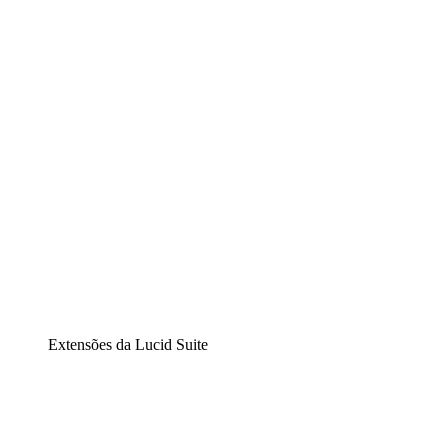
Lucidchart
Diagramação inteligente
Lucidspark
Lousa interativa virtual
airfocus
Gestão de produtos e roadmaps
Extensões da Lucid Suite
Extensão Nuvem
Entenda e planeje melhor as mudanças futuras em sua
infraestrutura de nuvem.