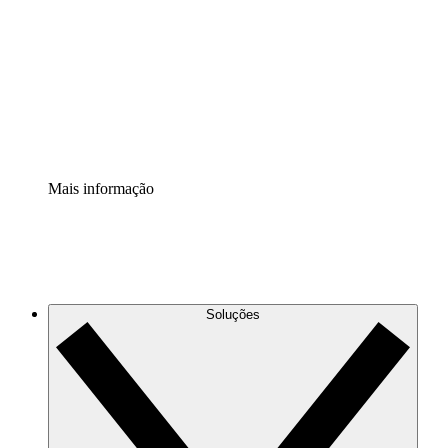
Extensão Processos
Padronize e melhore a governança da documentação de
processos.
Extensão de segurança
Adicione uma camada de segurança reforçada e
controle granular.
Mais informação
Soluções