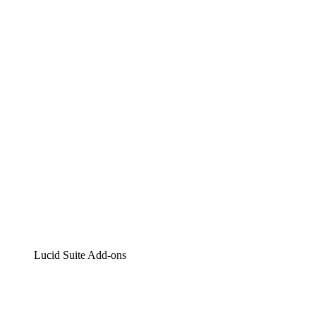
Lucidchart
Intelligente Diagrammerstellung
Lucidspark
Digitales Whiteboarding
airfocus
Produktmanagement und -roadmapping
Lucid Suite Add-ons
Cloud-Accelerator
Besseres Verständnis und Planung künftiger Cloud-
Infrastruktur-Änderungen.