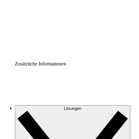
Prozess-Accelerator
Governance der Prozessdokumentation vereinheitlichen
und stärken.
Enterprise Shield
Zusätzliche Sicherheitslayer und granulare
Zugriffskontrolle.
Zusätzliche Informationen
Lösungen