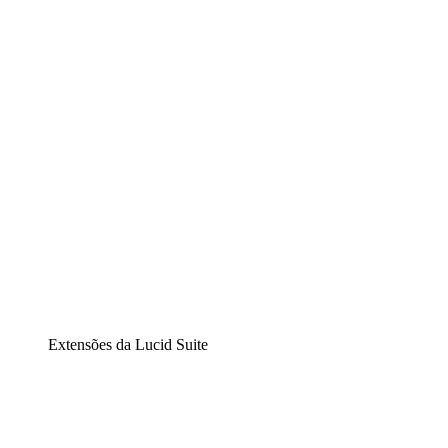
Lucidchart
Diagramação inteligente
Lucidspark
Lousa interativa virtual
airfocus
Gestão de produtos e roadmaps
Extensões da Lucid Suite
Extensão Nuvem
Entenda e planeje melhor as mudanças futuras em sua inf
Extensão Processos