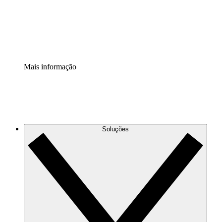
Padronize e melhore a governança da documentação de p
Extensão de segurança
Adicione uma camada de segurança reforçada e controle g
Mais informação
Soluções