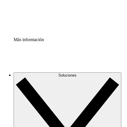
Acelerador de Procesos
Estandariza y mejora el control de la documentación de p
Enterprise Shield
Añade una capa de seguridad reforzada y control detallad
Más información
Soluciones