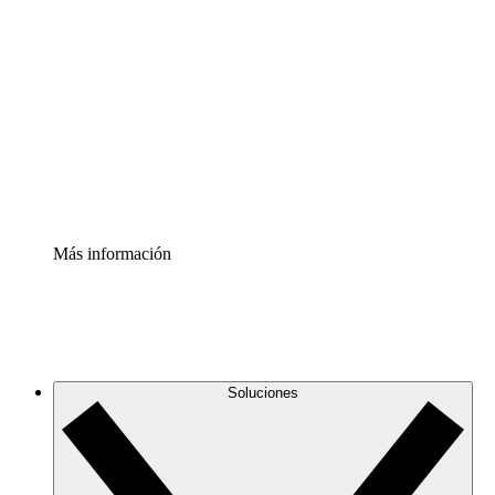
Comprende y planifica mejor los cambios futuros en tu
infraestructura de nube
Acelerador de Procesos
Estandariza y mejora el control de la documentación de
procesos
Enterprise Shield
Añade una capa de seguridad reforzada y control
detallado.
Más información
Soluciones