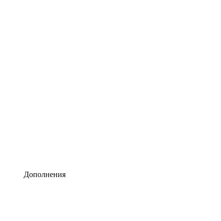
Lucidchart
Умная схематизация
Lucidspark
Виртуальная доска для лучших идей
airfocus
Управление продуктами и дорожные карты
Дополнения