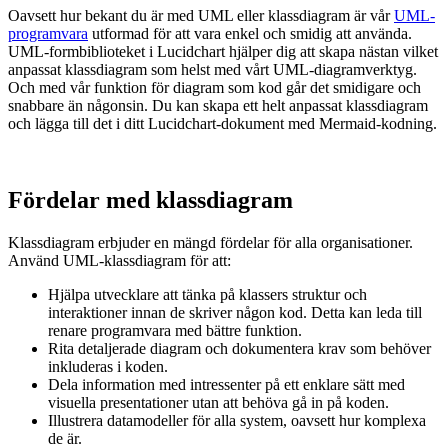
Oavsett hur bekant du är med UML eller klassdiagram är vår
UML-
programvara
utformad för att vara enkel och smidig att använda.
UML-formbiblioteket i Lucidchart hjälper dig att skapa nästan vilket
anpassat klassdiagram som helst med vårt UML-diagramverktyg.
Och med vår funktion för diagram som kod går det smidigare och
snabbare än någonsin. Du kan skapa ett helt anpassat klassdiagram
och lägga till det i ditt Lucidchart-dokument med Mermaid-kodning.
Fördelar med klassdiagram
Klassdiagram erbjuder en mängd fördelar för alla organisationer.
Använd UML-klassdiagram för att:
Hjälpa utvecklare att tänka på klassers struktur och
interaktioner innan de skriver någon kod. Detta kan leda till
renare programvara med bättre funktion.
Rita detaljerade diagram och dokumentera krav som behöver
inkluderas i koden.
Dela information med intressenter på ett enklare sätt med
visuella presentationer utan att behöva gå in på koden.
Illustrera datamodeller för alla system, oavsett hur komplexa
de är.