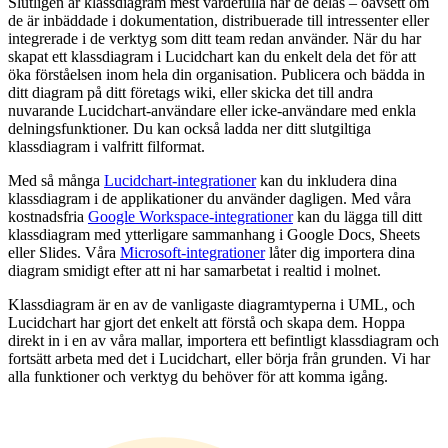
Slutligen är klassdiagram mest värdefulla när de delas – oavsett om
de är inbäddade i dokumentation, distribuerade till intressenter eller
integrerade i de verktyg som ditt team redan använder. När du har
skapat ett klassdiagram i Lucidchart kan du enkelt dela det för att
öka förståelsen inom hela din organisation. Publicera och bädda in
ditt diagram på ditt företags wiki, eller skicka det till andra
nuvarande Lucidchart-användare eller icke-användare med enkla
delningsfunktioner. Du kan också ladda ner ditt slutgiltiga
klassdiagram i valfritt filformat.
Med så många
Lucidchart-integrationer
kan du inkludera dina
klassdiagram i de applikationer du använder dagligen. Med våra
kostnadsfria
Google Workspace-integrationer
kan du lägga till ditt
klassdiagram med ytterligare sammanhang i Google Docs, Sheets
eller Slides. Våra
Microsoft-integrationer
låter dig importera dina
diagram smidigt efter att ni har samarbetat i realtid i molnet.
Klassdiagram är en av de vanligaste diagramtyperna i UML, och
Lucidchart har gjort det enkelt att förstå och skapa dem. Hoppa
direkt in i en av våra mallar, importera ett befintligt klassdiagram och
fortsätt arbeta med det i Lucidchart, eller börja från grunden. Vi har
alla funktioner och verktyg du behöver för att komma igång.