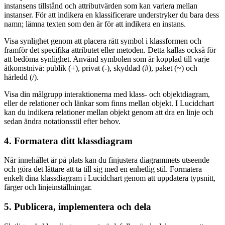
instansens tillstånd och attributvärden som kan variera mellan
instanser. För att indikera en klassificerare understryker du bara dess
namn; lämna texten som den är för att indikera en instans.
Visa synlighet genom att placera rätt symbol i klassformen och
framför det specifika attributet eller metoden. Detta kallas också för
att bedöma synlighet. Använd symbolen som är kopplad till varje
åtkomstnivå: publik (+), privat (-), skyddad (#), paket (~) och
härledd (/).
Visa din målgrupp interaktionerna med klass- och objektdiagram,
eller de relationer och länkar som finns mellan objekt. I Lucidchart
kan du indikera relationer mellan objekt genom att dra en linje och
sedan ändra notationsstil efter behov.
4. Formatera ditt klassdiagram
När innehållet är på plats kan du finjustera diagrammets utseende
och göra det lättare att ta till sig med en enhetlig stil. Formatera
enkelt dina klassdiagram i Lucidchart genom att uppdatera typsnitt,
färger och linjeinställningar.
5. Publicera, implementera och dela