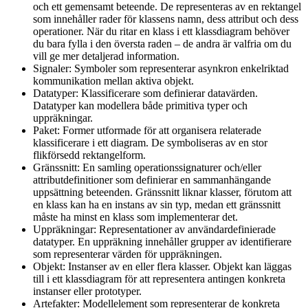
och ett gemensamt beteende. De representeras av en rektangel
som innehåller rader för klassens namn, dess attribut och dess
operationer. När du ritar en klass i ett klassdiagram behöver
du bara fylla i den översta raden – de andra är valfria om du
vill ge mer detaljerad information.
Signaler: Symboler som representerar asynkron enkelriktad
kommunikation mellan aktiva objekt.
Datatyper: Klassificerare som definierar datavärden.
Datatyper kan modellera både primitiva typer och
uppräkningar.
Paket: Former utformade för att organisera relaterade
klassificerare i ett diagram. De symboliseras av en stor
flikförsedd rektangelform.
Gränssnitt: En samling operationssignaturer och/eller
attributdefinitioner som definierar en sammanhängande
uppsättning beteenden. Gränssnitt liknar klasser, förutom att
en klass kan ha en instans av sin typ, medan ett gränssnitt
måste ha minst en klass som implementerar det.
Uppräkningar: Representationer av användardefinierade
datatyper. En uppräkning innehåller grupper av identifierare
som representerar värden för uppräkningen.
Objekt: Instanser av en eller flera klasser. Objekt kan läggas
till i ett klassdiagram för att representera antingen konkreta
instanser eller prototyper.
Artefakter: Modellelement som representerar de konkreta