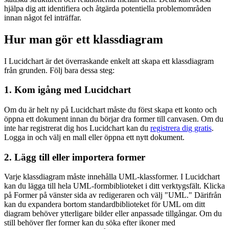
hjälpa dig att identifiera och åtgärda potentiella problemområden
innan något fel inträffar.
Hur man gör ett klassdiagram
I Lucidchart är det överraskande enkelt att skapa ett klassdiagram
från grunden. Följ bara dessa steg:
1. Kom igång med Lucidchart
Om du är helt ny på Lucidchart måste du först skapa ett konto och
öppna ett dokument innan du börjar dra former till canvasen. Om du
inte har registrerat dig hos Lucidchart kan du
registrera dig gratis
.
Logga in och välj en mall eller öppna ett nytt dokument.
2. Lägg till eller importera former
Varje klassdiagram måste innehålla UML-klassformer. I Lucidchart
kan du lägga till hela UML-formbiblioteket i ditt verktygsfält. Klicka
på Former på vänster sida av redigeraren och välj "UML." Därifrån
kan du expandera bortom standardbiblioteket för UML om ditt
diagram behöver ytterligare bilder eller anpassade tillgångar. Om du
still behöver fler former kan du söka efter ikoner med