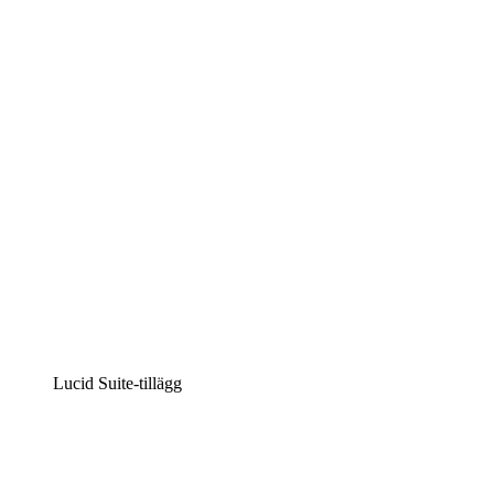
Lucidchart
Intelligent diagramskapande
Lucidspark
Virtuell whiteboardanvändning
airfocus
Produkthantering och skapande av färdplaner
Lucid Suite-tillägg
Molnaccelerator
Förstå och planera bättre för framtida förändringar av
din molninfrastruktur.