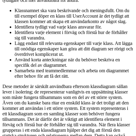
tydligare och mer användbara för andra.
Klassnamnet ska vara beskrivande och meningsfullt. Om du
till exempel döper en klass till UserAccount är det tydligt att
klassen kommer att skapa ett användarkonto av något slag.
Identifiera tydligt vad varje klass ansvarar för.
Identifiera varje element i förväg och förstå hur de förhåller
sig till varandra.
Lägg endast till relevanta egenskaper till varje klass. Att lägga
till onödiga egenskaper kan göra att ditt diagram ser rörigt och
överdrivet komplicerat ut.
Använd korta anteckningar när du behöver beskriva en
specifik del av diagrammet.
Samarbeta med teammedlemmar och arbeta om diagrammet
efter behov för att få det rätt.
Dese metoder är särskilt användbara eftersom klassdiagram sällan
lever i isolering; de representerar vanligtvis en uppsättning klasser
som måste fungera tillsammans som en del av ett större system.
Även om du kanske bara ritar en enskild klass är det troligt att den
kommer att användas i ett större system. Ett system representeras i
ett klassdiagram som en samling klasser som behöver fungera
tillsammans. Det är därför det är viktigt att identifiera element i
förväg och förstå hur de förhåller sig till varandra. När flera klasser
grupperas i ett enda klassdiagram hjälper det dig att förstå den
statiska strukturen och relationerna mellan dem. Detta kan också