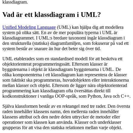
klassdiagram.
Vad är ett klassdiagram i UML?
Unified Modeling Language
(UML) kan hjälpa dig att modellera
system på olika sätt. En av de mer populära typerna i UML är
klassdiagrammet. I UML:s bredare taxonomi ingår klassdiagram i
den strukturella (statiska) diagramfamiljen, som fokuserar på vad ett
system består av snarare än hur det beter sig över tid.
UML etablerades som en standardised modell för att beskriva ett
objektorienterat programmeringssätt. Eftersom klasser är
byggstenarna i objekt är klassdiagram byggstenarna i UML. De
olika komponenterna i ett klassdiagram kan representera de klasser
som faktiskt ska programmeras, huvudobjekten eller interaktionerna
mellan klasser och objekt. Eftersom de ligger nära objektorienterad
programmering kan klassdiagram ofta översättas direkt till
kodkonstruktioner i vanliga OOP-språk, som Python, Java och C++.
Själva klassformen består av en rektangel med tre rader. Den översta
raden innehåller klassens namn, den mellersta raden innehåller
klassens attribut och den nedre delen uttrycker de metoder eller
operationer som klassen kan använda. Klasser och underklasser
grupperas för att visa den statiska relationen mellan varje objekt.