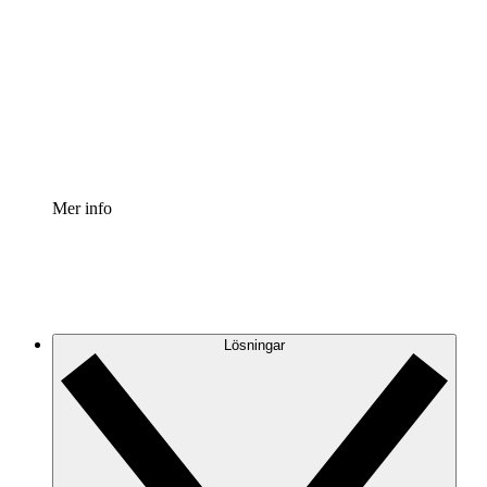
Processaccelerator
Standardisera och förbättra styrningen av
processdokumentation.
Enterprise shield
Lägg till ett förbättrat lager av förstärkt säkerhet och
detaljerad kontroll.
Mer info
Lösningar