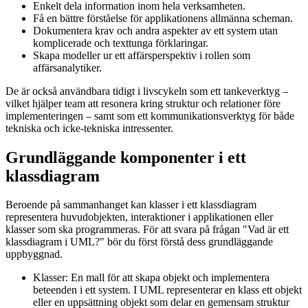
Enkelt dela information inom hela verksamheten.
Få en bättre förståelse för applikationens allmänna scheman.
Dokumentera krav och andra aspekter av ett system utan
komplicerade och texttunga förklaringar.
Skapa modeller ur ett affärsperspektiv i rollen som
affärsanalytiker.
De är också användbara tidigt i livscykeln som ett tankeverktyg –
vilket hjälper team att resonera kring struktur och relationer före
implementeringen – samt som ett kommunikationsverktyg för både
tekniska och icke-tekniska intressenter.
Grundläggande komponenter i ett
klassdiagram
Beroende på sammanhanget kan klasser i ett klassdiagram
representera huvudobjekten, interaktioner i applikationen eller
klasser som ska programmeras. För att svara på frågan "Vad är ett
klassdiagram i UML?" bör du först förstå dess grundläggande
uppbyggnad.
Klasser: En mall för att skapa objekt och implementera
beteenden i ett system. I UML representerar en klass ett objekt
eller en uppsättning objekt som delar en gemensam struktur