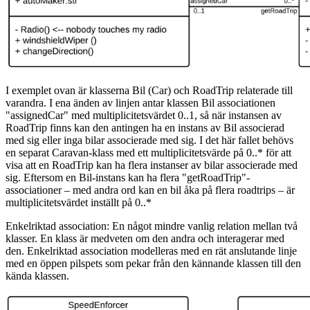
I exemplet ovan är klasserna Bil (Car) och RoadTrip relaterade till
varandra. I ena änden av linjen antar klassen Bil associationen
"assignedCar" med multiplicitetsvärdet 0..1, så när instansen av
RoadTrip finns kan den antingen ha en instans av Bil associerad
med sig eller inga bilar associerade med sig. I det här fallet behövs
en separat Caravan-klass med ett multiplicitetsvärde på 0..* för att
visa att en RoadTrip kan ha flera instanser av bilar associerade med
sig. Eftersom en Bil-instans kan ha flera "getRoadTrip"-
associationer – med andra ord kan en bil åka på flera roadtrips – är
multiplicitetsvärdet inställt på 0..*
Enkelriktad association: En något mindre vanlig relation mellan två
klasser. En klass är medveten om den andra och interagerar med
den. Enkelriktad association modelleras med en rät anslutande linje
med en öppen pilspets som pekar från den kännande klassen till den
kända klassen.