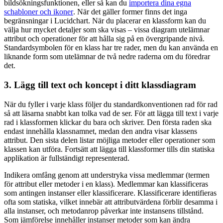
bildsökningsfunktionen, eller så kan du
importera dina egna
schabloner och ikoner
. När det gäller former finns det inga
begränsningar i Lucidchart. När du placerar en klassform kan du
välja hur mycket detaljer som ska visas – vissa diagram utelämnar
attribut och operationer för att hålla sig på en övergripande nivå.
Standardsymbolen för en klass har tre rader, men du kan använda en
liknande form som utelämnar de två nedre raderna om du föredrar
det.
3. Lägg till text och koncept i ditt klassdiagram
När du fyller i varje klass följer du standardkonventionen rad för rad
så att läsarna snabbt kan tolka vad de ser. För att lägga till text i varje
rad i klassformen klickar du bara och skriver. Den första raden ska
endast innehålla klassnamnet, medan den andra visar klassens
attribut. Den sista delen listar möjliga metoder eller operationer som
klassen kan utföra. Fortsätt att lägga till klassformer tills din statiska
applikation är fullständigt representerad.
Indikera omfång genom att understryka vissa medlemmar (termen
för attribut eller metoder i en klass). Medlemmar kan klassificeras
som antingen instanser eller klassificerare. Klassificerare identifieras
ofta som statiska, vilket innebär att attributvärdena förblir desamma i
alla instanser, och metodanrop påverkar inte instansens tillstånd.
Som jämförelse innehåller instanser metoder som kan ändra