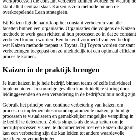
werkprocessen die constant verbeterd kunnen worden en waarbij de
klant altijd centraal staat. Kaizen is zo'n methode binnen de
overkoepelende Lean strategieën.
Bij Kaizen ligt de nadruk op het constant verbeteren van alle
facetten binnen een organisatie. Organisaties die volgens de Kaizen
methode te werk gaan richten al hun processen zo in dat ze constant
verbeterd kunnen worden. Een bekend voorbeeld van een bedrijf
wat Kaizen methode toepast is Toyota. Bij Toyota worden constant
verbeteringen toegepast om zo uiteindelijk tot een optimaal efficiënt
proces te komen.
Kaizen in de praktijk brengen
Je kunt kaizen in je hele bedrijf, binnen teams of zelfs individueel
implementeren. In sommige gevallen kan duidelijke sturing door
leidinggevenden en een verandering in de bedrijfscultuur nodig zijn.
Gebruik het principe van continue verbetering van kaizen om
proces- en implementatiestroomdiagrammen te maken, je huidige
processen te visualiseren en gemakkelijker mogelijke verspilling in
je bedrijf te detecteren. Zoiets simpels als de stap zetten om je
bedrijfsprocessen visueel te documenteren met een kaizen-diagram
kan een verbetering zijn die kan leiden tot andere waardevolle
inzichten en veranderingen.