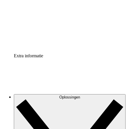
Processversneller
Standaardiseer en verbeter de beheer van
procesdocumentatie
Enterprise shield
Voeg een extra laag versterkte beveiliging en controle
toe
Extra informatie
Oplossingen