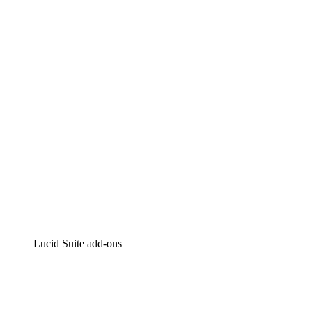
Lucidchart
Intelligente diagrammen
Lucidspark
Online whiteboard
airfocus
Product management en roadmapping
Lucid Suite add-ons
Cloud versneller
Begrijp en plan toekomstige veranderingen aan je cloud
infrastructuur beter