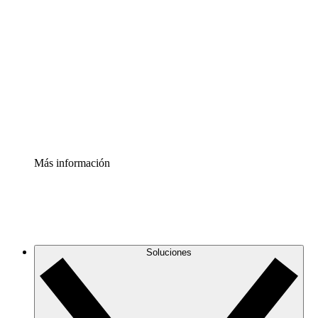
Comprende y planifica mejor los cambios futuros en tu
infraestructura de nube
Acelerador de Procesos
Estandariza y mejora el control de la documentación de
procesos
Enterprise Shield
Añade una capa de seguridad reforzada y control
detallado.
Más información
Soluciones