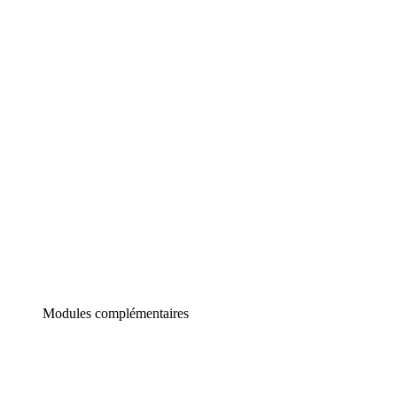
Lucidchart
Diagrammes intelligents
Lucidspark
Tableau blanc virtuel
airfocus
Gestion de produit et roadmapping
Modules complémentaires