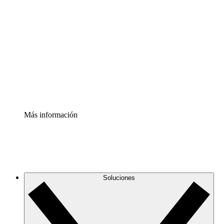
Comprende y planifica mejor los cambios futuros en tu
infraestructura de nube
Acelerador de Procesos
Estandariza y mejora el control de la documentación de
procesos
Enterprise Shield
Añade una capa de seguridad reforzada y control
detallado.
Más información
Soluciones